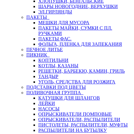
ХЛОПУШКИ, БЕНГАЛЬСКИЕ
ШАРЫ НОВОГОДНИЕ, ВЕРХУШКИ
ЭЛ.ГИРЛЯНДЫ
ПАКЕТЫ
МЕШКИ ДЛЯ МУСОРА
ПАКЕТЫ МАЙКИ, СУМКИ С ПЛ.
РУЧКАМИ
ПАКЕТЫ ФАС.
ФОЛЬГА, ПЛЕНКА ДЛЯ ЗАПЕКАНИЯ
ПЕЧНОЕ ЛИТЬЕ
ПИКНИК
КОПТИЛЬНИ
КОТЛЫ, КАЗАНЫ
РЕШЕТКИ, БАРБЕКЮ, КАМИН, ГРИЛЬ
ТАНДЫР
УГОЛЬ, СРЕДСТВА ДЛЯ РОЗЖИГА
ПОДСТАВКИ ПОД ЦВЕТЫ
ПОЛИВОЧНАЯ ГРУППА
КАТУШКИ ДЛЯ ШЛАНГОВ
ЛЕЙКИ
НАСОСЫ
ОПРЫСКИВАТЕЛИ ПОМПОВЫЕ
ОПРЫСКИВАТЕЛИ, РАСПЫЛИТЕЛИ
ПИСТОЛЕТЫ, РАСПЫЛИТЕЛИ, МУФТЫ
РАСПЫЛИТЕЛИ НА БУТЫЛКУ