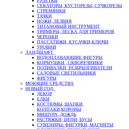
РУЛЕТКИ
СЕКАТОРЫ, КУСТОРЕЗЫ, СУЧКОРЕЗЫ
СТРЕМЯНКИ
ТАЧКИ
НОЖИ, ЛЕЗВИЯ
ТИТАНОВЫЙ ИНСТРУМЕНТ
ТРИМЕРЫ, ЛЕСКА ДЛЯ ТРИМЕРОВ
ЧЕРЕНКИ
ПАССАТИЖИ, КУСАЧКИ,КЛЮЧИ
УРОВНИ
ЛАНДШАФТ
ВОДОПЛАВАЮЩИЕ ФИГУРЫ
КОРМУШКИ , СКВОРЕЧНИКИ
ПОЛИВАЛКИ, РАЗБРЫЗГИВАТЕЛИ
САДОВЫЕ СВЕТИЛЬНИКИ
ФИГУРЫ
МОЮЩИЕ СРЕДСТВА
НОВЫЙ ГОД
ДЕКОР
ЕЛКИ
КОСТЮМЫ, ШАПКИ,
КОЛПАКИ,КОРОНЫ
МИШУРА, ДОЖДЬ
РАСТЯЖКИ, ЦЕПИ, БУСЫ
СУВЕНИРЫ: ФИГУРКИ, МАГНИТЫ