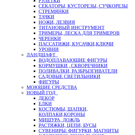
РУЛЕТКИ
СЕКАТОРЫ, КУСТОРЕЗЫ, СУЧКОРЕЗЫ
СТРЕМЯНКИ
ТАЧКИ
НОЖИ, ЛЕЗВИЯ
ТИТАНОВЫЙ ИНСТРУМЕНТ
ТРИМЕРЫ, ЛЕСКА ДЛЯ ТРИМЕРОВ
ЧЕРЕНКИ
ПАССАТИЖИ, КУСАЧКИ,КЛЮЧИ
УРОВНИ
ЛАНДШАФТ
ВОДОПЛАВАЮЩИЕ ФИГУРЫ
КОРМУШКИ , СКВОРЕЧНИКИ
ПОЛИВАЛКИ, РАЗБРЫЗГИВАТЕЛИ
САДОВЫЕ СВЕТИЛЬНИКИ
ФИГУРЫ
МОЮЩИЕ СРЕДСТВА
НОВЫЙ ГОД
ДЕКОР
ЕЛКИ
КОСТЮМЫ, ШАПКИ,
КОЛПАКИ,КОРОНЫ
МИШУРА, ДОЖДЬ
РАСТЯЖКИ, ЦЕПИ, БУСЫ
СУВЕНИРЫ: ФИГУРКИ, МАГНИТЫ