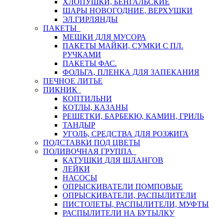
ХЛОПУШКИ, БЕНГАЛЬСКИЕ
ШАРЫ НОВОГОДНИЕ, ВЕРХУШКИ
ЭЛ.ГИРЛЯНДЫ
ПАКЕТЫ
МЕШКИ ДЛЯ МУСОРА
ПАКЕТЫ МАЙКИ, СУМКИ С ПЛ.
РУЧКАМИ
ПАКЕТЫ ФАС.
ФОЛЬГА, ПЛЕНКА ДЛЯ ЗАПЕКАНИЯ
ПЕЧНОЕ ЛИТЬЕ
ПИКНИК
КОПТИЛЬНИ
КОТЛЫ, КАЗАНЫ
РЕШЕТКИ, БАРБЕКЮ, КАМИН, ГРИЛЬ
ТАНДЫР
УГОЛЬ, СРЕДСТВА ДЛЯ РОЗЖИГА
ПОДСТАВКИ ПОД ЦВЕТЫ
ПОЛИВОЧНАЯ ГРУППА
КАТУШКИ ДЛЯ ШЛАНГОВ
ЛЕЙКИ
НАСОСЫ
ОПРЫСКИВАТЕЛИ ПОМПОВЫЕ
ОПРЫСКИВАТЕЛИ, РАСПЫЛИТЕЛИ
ПИСТОЛЕТЫ, РАСПЫЛИТЕЛИ, МУФТЫ
РАСПЫЛИТЕЛИ НА БУТЫЛКУ