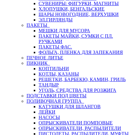
СУВЕНИРЫ: ФИГУРКИ, МАГНИТЫ
ХЛОПУШКИ, БЕНГАЛЬСКИЕ
ШАРЫ НОВОГОДНИЕ, ВЕРХУШКИ
ЭЛ.ГИРЛЯНДЫ
ПАКЕТЫ
МЕШКИ ДЛЯ МУСОРА
ПАКЕТЫ МАЙКИ, СУМКИ С ПЛ.
РУЧКАМИ
ПАКЕТЫ ФАС.
ФОЛЬГА, ПЛЕНКА ДЛЯ ЗАПЕКАНИЯ
ПЕЧНОЕ ЛИТЬЕ
ПИКНИК
КОПТИЛЬНИ
КОТЛЫ, КАЗАНЫ
РЕШЕТКИ, БАРБЕКЮ, КАМИН, ГРИЛЬ
ТАНДЫР
УГОЛЬ, СРЕДСТВА ДЛЯ РОЗЖИГА
ПОДСТАВКИ ПОД ЦВЕТЫ
ПОЛИВОЧНАЯ ГРУППА
КАТУШКИ ДЛЯ ШЛАНГОВ
ЛЕЙКИ
НАСОСЫ
ОПРЫСКИВАТЕЛИ ПОМПОВЫЕ
ОПРЫСКИВАТЕЛИ, РАСПЫЛИТЕЛИ
ПИСТОЛЕТЫ, РАСПЫЛИТЕЛИ, МУФТЫ