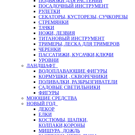
ПОДВЯЗКИ ДЛЯ РАСТЕНИЙ
ПОСАДОЧНЫЙ ИНСТРУМЕНТ
РУЛЕТКИ
СЕКАТОРЫ, КУСТОРЕЗЫ, СУЧКОРЕЗЫ
СТРЕМЯНКИ
ТАЧКИ
НОЖИ, ЛЕЗВИЯ
ТИТАНОВЫЙ ИНСТРУМЕНТ
ТРИМЕРЫ, ЛЕСКА ДЛЯ ТРИМЕРОВ
ЧЕРЕНКИ
ПАССАТИЖИ, КУСАЧКИ,КЛЮЧИ
УРОВНИ
ЛАНДШАФТ
ВОДОПЛАВАЮЩИЕ ФИГУРЫ
КОРМУШКИ , СКВОРЕЧНИКИ
ПОЛИВАЛКИ, РАЗБРЫЗГИВАТЕЛИ
САДОВЫЕ СВЕТИЛЬНИКИ
ФИГУРЫ
МОЮЩИЕ СРЕДСТВА
НОВЫЙ ГОД
ДЕКОР
ЕЛКИ
КОСТЮМЫ, ШАПКИ,
КОЛПАКИ,КОРОНЫ
МИШУРА, ДОЖДЬ