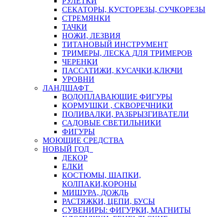
РУЛЕТКИ
СЕКАТОРЫ, КУСТОРЕЗЫ, СУЧКОРЕЗЫ
СТРЕМЯНКИ
ТАЧКИ
НОЖИ, ЛЕЗВИЯ
ТИТАНОВЫЙ ИНСТРУМЕНТ
ТРИМЕРЫ, ЛЕСКА ДЛЯ ТРИМЕРОВ
ЧЕРЕНКИ
ПАССАТИЖИ, КУСАЧКИ,КЛЮЧИ
УРОВНИ
ЛАНДШАФТ
ВОДОПЛАВАЮЩИЕ ФИГУРЫ
КОРМУШКИ , СКВОРЕЧНИКИ
ПОЛИВАЛКИ, РАЗБРЫЗГИВАТЕЛИ
САДОВЫЕ СВЕТИЛЬНИКИ
ФИГУРЫ
МОЮЩИЕ СРЕДСТВА
НОВЫЙ ГОД
ДЕКОР
ЕЛКИ
КОСТЮМЫ, ШАПКИ,
КОЛПАКИ,КОРОНЫ
МИШУРА, ДОЖДЬ
РАСТЯЖКИ, ЦЕПИ, БУСЫ
СУВЕНИРЫ: ФИГУРКИ, МАГНИТЫ