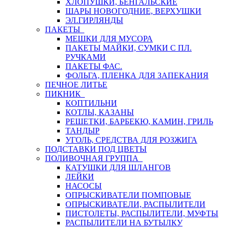
ХЛОПУШКИ, БЕНГАЛЬСКИЕ
ШАРЫ НОВОГОДНИЕ, ВЕРХУШКИ
ЭЛ.ГИРЛЯНДЫ
ПАКЕТЫ
МЕШКИ ДЛЯ МУСОРА
ПАКЕТЫ МАЙКИ, СУМКИ С ПЛ.
РУЧКАМИ
ПАКЕТЫ ФАС.
ФОЛЬГА, ПЛЕНКА ДЛЯ ЗАПЕКАНИЯ
ПЕЧНОЕ ЛИТЬЕ
ПИКНИК
КОПТИЛЬНИ
КОТЛЫ, КАЗАНЫ
РЕШЕТКИ, БАРБЕКЮ, КАМИН, ГРИЛЬ
ТАНДЫР
УГОЛЬ, СРЕДСТВА ДЛЯ РОЗЖИГА
ПОДСТАВКИ ПОД ЦВЕТЫ
ПОЛИВОЧНАЯ ГРУППА
КАТУШКИ ДЛЯ ШЛАНГОВ
ЛЕЙКИ
НАСОСЫ
ОПРЫСКИВАТЕЛИ ПОМПОВЫЕ
ОПРЫСКИВАТЕЛИ, РАСПЫЛИТЕЛИ
ПИСТОЛЕТЫ, РАСПЫЛИТЕЛИ, МУФТЫ
РАСПЫЛИТЕЛИ НА БУТЫЛКУ