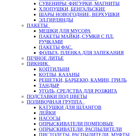
СУВЕНИРЫ: ФИГУРКИ, МАГНИТЫ
ХЛОПУШКИ, БЕНГАЛЬСКИЕ
ШАРЫ НОВОГОДНИЕ, ВЕРХУШКИ
ЭЛ.ГИРЛЯНДЫ
ПАКЕТЫ
МЕШКИ ДЛЯ МУСОРА
ПАКЕТЫ МАЙКИ, СУМКИ С ПЛ.
РУЧКАМИ
ПАКЕТЫ ФАС.
ФОЛЬГА, ПЛЕНКА ДЛЯ ЗАПЕКАНИЯ
ПЕЧНОЕ ЛИТЬЕ
ПИКНИК
КОПТИЛЬНИ
КОТЛЫ, КАЗАНЫ
РЕШЕТКИ, БАРБЕКЮ, КАМИН, ГРИЛЬ
ТАНДЫР
УГОЛЬ, СРЕДСТВА ДЛЯ РОЗЖИГА
ПОДСТАВКИ ПОД ЦВЕТЫ
ПОЛИВОЧНАЯ ГРУППА
КАТУШКИ ДЛЯ ШЛАНГОВ
ЛЕЙКИ
НАСОСЫ
ОПРЫСКИВАТЕЛИ ПОМПОВЫЕ
ОПРЫСКИВАТЕЛИ, РАСПЫЛИТЕЛИ
ПИСТОЛЕТЫ, РАСПЫЛИТЕЛИ, МУФТЫ