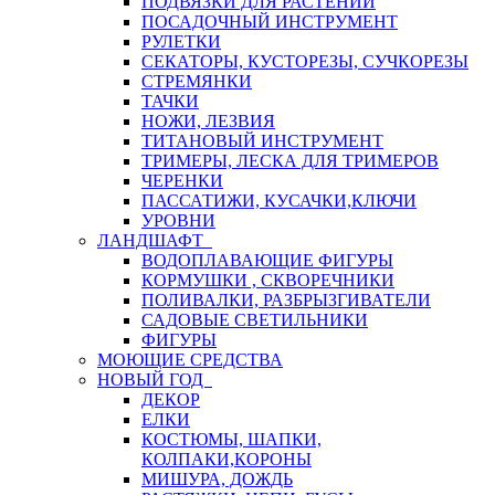
ПОДВЯЗКИ ДЛЯ РАСТЕНИЙ
ПОСАДОЧНЫЙ ИНСТРУМЕНТ
РУЛЕТКИ
СЕКАТОРЫ, КУСТОРЕЗЫ, СУЧКОРЕЗЫ
СТРЕМЯНКИ
ТАЧКИ
НОЖИ, ЛЕЗВИЯ
ТИТАНОВЫЙ ИНСТРУМЕНТ
ТРИМЕРЫ, ЛЕСКА ДЛЯ ТРИМЕРОВ
ЧЕРЕНКИ
ПАССАТИЖИ, КУСАЧКИ,КЛЮЧИ
УРОВНИ
ЛАНДШАФТ
ВОДОПЛАВАЮЩИЕ ФИГУРЫ
КОРМУШКИ , СКВОРЕЧНИКИ
ПОЛИВАЛКИ, РАЗБРЫЗГИВАТЕЛИ
САДОВЫЕ СВЕТИЛЬНИКИ
ФИГУРЫ
МОЮЩИЕ СРЕДСТВА
НОВЫЙ ГОД
ДЕКОР
ЕЛКИ
КОСТЮМЫ, ШАПКИ,
КОЛПАКИ,КОРОНЫ
МИШУРА, ДОЖДЬ