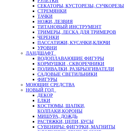
РУЛЕТКИ
СЕКАТОРЫ, КУСТОРЕЗЫ, СУЧКОРЕЗЫ
СТРЕМЯНКИ
ТАЧКИ
НОЖИ, ЛЕЗВИЯ
ТИТАНОВЫЙ ИНСТРУМЕНТ
ТРИМЕРЫ, ЛЕСКА ДЛЯ ТРИМЕРОВ
ЧЕРЕНКИ
ПАССАТИЖИ, КУСАЧКИ,КЛЮЧИ
УРОВНИ
ЛАНДШАФТ
ВОДОПЛАВАЮЩИЕ ФИГУРЫ
КОРМУШКИ , СКВОРЕЧНИКИ
ПОЛИВАЛКИ, РАЗБРЫЗГИВАТЕЛИ
САДОВЫЕ СВЕТИЛЬНИКИ
ФИГУРЫ
МОЮЩИЕ СРЕДСТВА
НОВЫЙ ГОД
ДЕКОР
ЕЛКИ
КОСТЮМЫ, ШАПКИ,
КОЛПАКИ,КОРОНЫ
МИШУРА, ДОЖДЬ
РАСТЯЖКИ, ЦЕПИ, БУСЫ
СУВЕНИРЫ: ФИГУРКИ, МАГНИТЫ