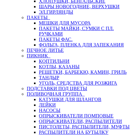
ХЛОПУШКИ, БЕНГАЛЬСКИЕ
ШАРЫ НОВОГОДНИЕ, ВЕРХУШКИ
ЭЛ.ГИРЛЯНДЫ
ПАКЕТЫ
МЕШКИ ДЛЯ МУСОРА
ПАКЕТЫ МАЙКИ, СУМКИ С ПЛ.
РУЧКАМИ
ПАКЕТЫ ФАС.
ФОЛЬГА, ПЛЕНКА ДЛЯ ЗАПЕКАНИЯ
ПЕЧНОЕ ЛИТЬЕ
ПИКНИК
КОПТИЛЬНИ
КОТЛЫ, КАЗАНЫ
РЕШЕТКИ, БАРБЕКЮ, КАМИН, ГРИЛЬ
ТАНДЫР
УГОЛЬ, СРЕДСТВА ДЛЯ РОЗЖИГА
ПОДСТАВКИ ПОД ЦВЕТЫ
ПОЛИВОЧНАЯ ГРУППА
КАТУШКИ ДЛЯ ШЛАНГОВ
ЛЕЙКИ
НАСОСЫ
ОПРЫСКИВАТЕЛИ ПОМПОВЫЕ
ОПРЫСКИВАТЕЛИ, РАСПЫЛИТЕЛИ
ПИСТОЛЕТЫ, РАСПЫЛИТЕЛИ, МУФТЫ
РАСПЫЛИТЕЛИ НА БУТЫЛКУ