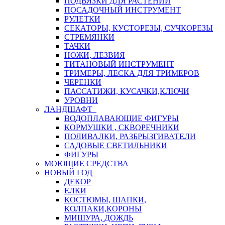
ПОДВЯЗКИ ДЛЯ РАСТЕНИЙ
ПОСАДОЧНЫЙ ИНСТРУМЕНТ
РУЛЕТКИ
СЕКАТОРЫ, КУСТОРЕЗЫ, СУЧКОРЕЗЫ
СТРЕМЯНКИ
ТАЧКИ
НОЖИ, ЛЕЗВИЯ
ТИТАНОВЫЙ ИНСТРУМЕНТ
ТРИМЕРЫ, ЛЕСКА ДЛЯ ТРИМЕРОВ
ЧЕРЕНКИ
ПАССАТИЖИ, КУСАЧКИ,КЛЮЧИ
УРОВНИ
ЛАНДШАФТ
ВОДОПЛАВАЮЩИЕ ФИГУРЫ
КОРМУШКИ , СКВОРЕЧНИКИ
ПОЛИВАЛКИ, РАЗБРЫЗГИВАТЕЛИ
САДОВЫЕ СВЕТИЛЬНИКИ
ФИГУРЫ
МОЮЩИЕ СРЕДСТВА
НОВЫЙ ГОД
ДЕКОР
ЕЛКИ
КОСТЮМЫ, ШАПКИ,
КОЛПАКИ,КОРОНЫ
МИШУРА, ДОЖДЬ