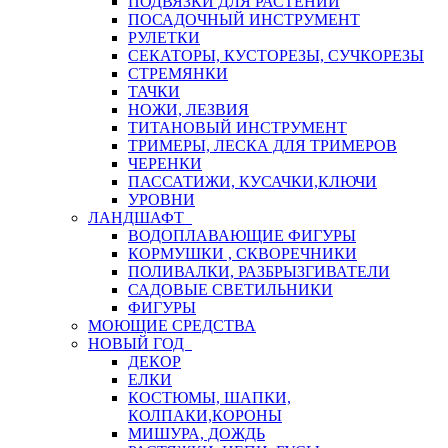
ПОДВЯЗКИ ДЛЯ РАСТЕНИЙ
ПОСАДОЧНЫЙ ИНСТРУМЕНТ
РУЛЕТКИ
СЕКАТОРЫ, КУСТОРЕЗЫ, СУЧКОРЕЗЫ
СТРЕМЯНКИ
ТАЧКИ
НОЖИ, ЛЕЗВИЯ
ТИТАНОВЫЙ ИНСТРУМЕНТ
ТРИМЕРЫ, ЛЕСКА ДЛЯ ТРИМЕРОВ
ЧЕРЕНКИ
ПАССАТИЖИ, КУСАЧКИ,КЛЮЧИ
УРОВНИ
ЛАНДШАФТ
ВОДОПЛАВАЮЩИЕ ФИГУРЫ
КОРМУШКИ , СКВОРЕЧНИКИ
ПОЛИВАЛКИ, РАЗБРЫЗГИВАТЕЛИ
САДОВЫЕ СВЕТИЛЬНИКИ
ФИГУРЫ
МОЮЩИЕ СРЕДСТВА
НОВЫЙ ГОД
ДЕКОР
ЕЛКИ
КОСТЮМЫ, ШАПКИ,
КОЛПАКИ,КОРОНЫ
МИШУРА, ДОЖДЬ