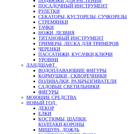
ПОДВЯЗКИ ДЛЯ РАСТЕНИЙ
ПОСАДОЧНЫЙ ИНСТРУМЕНТ
РУЛЕТКИ
СЕКАТОРЫ, КУСТОРЕЗЫ, СУЧКОРЕЗЫ
СТРЕМЯНКИ
ТАЧКИ
НОЖИ, ЛЕЗВИЯ
ТИТАНОВЫЙ ИНСТРУМЕНТ
ТРИМЕРЫ, ЛЕСКА ДЛЯ ТРИМЕРОВ
ЧЕРЕНКИ
ПАССАТИЖИ, КУСАЧКИ,КЛЮЧИ
УРОВНИ
ЛАНДШАФТ
ВОДОПЛАВАЮЩИЕ ФИГУРЫ
КОРМУШКИ , СКВОРЕЧНИКИ
ПОЛИВАЛКИ, РАЗБРЫЗГИВАТЕЛИ
САДОВЫЕ СВЕТИЛЬНИКИ
ФИГУРЫ
МОЮЩИЕ СРЕДСТВА
НОВЫЙ ГОД
ДЕКОР
ЕЛКИ
КОСТЮМЫ, ШАПКИ,
КОЛПАКИ,КОРОНЫ
МИШУРА, ДОЖДЬ