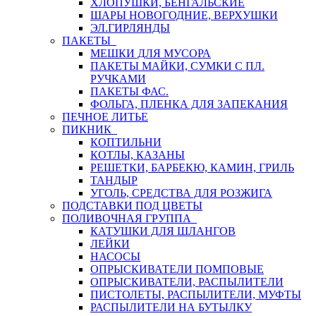
ХЛОПУШКИ, БЕНГАЛЬСКИЕ
ШАРЫ НОВОГОДНИЕ, ВЕРХУШКИ
ЭЛ.ГИРЛЯНДЫ
ПАКЕТЫ
МЕШКИ ДЛЯ МУСОРА
ПАКЕТЫ МАЙКИ, СУМКИ С ПЛ.
РУЧКАМИ
ПАКЕТЫ ФАС.
ФОЛЬГА, ПЛЕНКА ДЛЯ ЗАПЕКАНИЯ
ПЕЧНОЕ ЛИТЬЕ
ПИКНИК
КОПТИЛЬНИ
КОТЛЫ, КАЗАНЫ
РЕШЕТКИ, БАРБЕКЮ, КАМИН, ГРИЛЬ
ТАНДЫР
УГОЛЬ, СРЕДСТВА ДЛЯ РОЗЖИГА
ПОДСТАВКИ ПОД ЦВЕТЫ
ПОЛИВОЧНАЯ ГРУППА
КАТУШКИ ДЛЯ ШЛАНГОВ
ЛЕЙКИ
НАСОСЫ
ОПРЫСКИВАТЕЛИ ПОМПОВЫЕ
ОПРЫСКИВАТЕЛИ, РАСПЫЛИТЕЛИ
ПИСТОЛЕТЫ, РАСПЫЛИТЕЛИ, МУФТЫ
РАСПЫЛИТЕЛИ НА БУТЫЛКУ