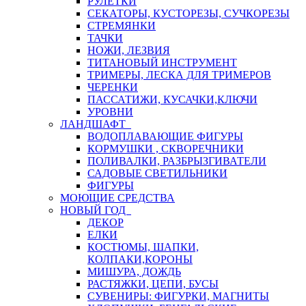
РУЛЕТКИ
СЕКАТОРЫ, КУСТОРЕЗЫ, СУЧКОРЕЗЫ
СТРЕМЯНКИ
ТАЧКИ
НОЖИ, ЛЕЗВИЯ
ТИТАНОВЫЙ ИНСТРУМЕНТ
ТРИМЕРЫ, ЛЕСКА ДЛЯ ТРИМЕРОВ
ЧЕРЕНКИ
ПАССАТИЖИ, КУСАЧКИ,КЛЮЧИ
УРОВНИ
ЛАНДШАФТ
ВОДОПЛАВАЮЩИЕ ФИГУРЫ
КОРМУШКИ , СКВОРЕЧНИКИ
ПОЛИВАЛКИ, РАЗБРЫЗГИВАТЕЛИ
САДОВЫЕ СВЕТИЛЬНИКИ
ФИГУРЫ
МОЮЩИЕ СРЕДСТВА
НОВЫЙ ГОД
ДЕКОР
ЕЛКИ
КОСТЮМЫ, ШАПКИ,
КОЛПАКИ,КОРОНЫ
МИШУРА, ДОЖДЬ
РАСТЯЖКИ, ЦЕПИ, БУСЫ
СУВЕНИРЫ: ФИГУРКИ, МАГНИТЫ