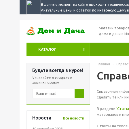
В данные момент на сайте проходят технические
Актуальные цены и остаток по интересующему ва
Магазин товаров
дома и дачи в И
КАТАЛОГ
Главная
-
Справо
Будьте всегда в курсе!
Справ
Узнавайте о скидках и
акциях первым
Справочная инфор
сделать те или и
В разделе "
Стать
материалов и мно
Новости
Все новости
Ответы на типовы
19 сентября 2023