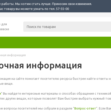
 работы. Мы хотим стать лучше. Приносим свои извинения.
с товару вы можете узнать по тел. 57-55-00
 для
жевске
чная информация
очная информация
мация на сайте помогает посетителю ресурса быстрее найти ответы на
ные вещи.
и
" Вы найдете интересные материалы о способах обращения с технико
гих других вещах, которые позволят Вам быстрее выбрать нужный това
е вопросы посетителей мы собрали в разделе "
Вопрос-ответ
". Если В