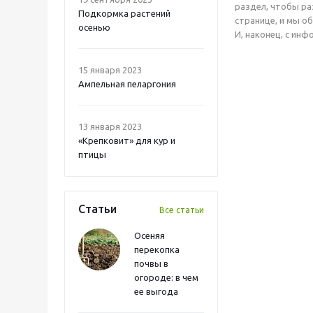
раздел, чтобы ра
Подкормка растений
странице, и мы о
осенью
И, наконец, с ин
15 января 2023
Ампельная пеларгония
13 января 2023
«Крепковит» для кур и
птицы
Статьи
Все статьи
Осеняя
перекопка
почвы в
огороде: в чем
ее выгода