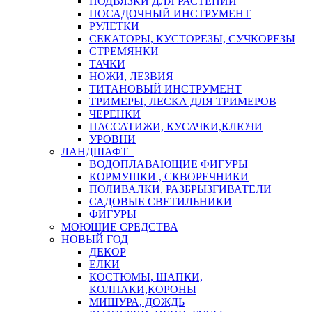
ПОДВЯЗКИ ДЛЯ РАСТЕНИЙ
ПОСАДОЧНЫЙ ИНСТРУМЕНТ
РУЛЕТКИ
СЕКАТОРЫ, КУСТОРЕЗЫ, СУЧКОРЕЗЫ
СТРЕМЯНКИ
ТАЧКИ
НОЖИ, ЛЕЗВИЯ
ТИТАНОВЫЙ ИНСТРУМЕНТ
ТРИМЕРЫ, ЛЕСКА ДЛЯ ТРИМЕРОВ
ЧЕРЕНКИ
ПАССАТИЖИ, КУСАЧКИ,КЛЮЧИ
УРОВНИ
ЛАНДШАФТ
ВОДОПЛАВАЮЩИЕ ФИГУРЫ
КОРМУШКИ , СКВОРЕЧНИКИ
ПОЛИВАЛКИ, РАЗБРЫЗГИВАТЕЛИ
САДОВЫЕ СВЕТИЛЬНИКИ
ФИГУРЫ
МОЮЩИЕ СРЕДСТВА
НОВЫЙ ГОД
ДЕКОР
ЕЛКИ
КОСТЮМЫ, ШАПКИ,
КОЛПАКИ,КОРОНЫ
МИШУРА, ДОЖДЬ