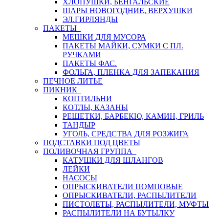
ХЛОПУШКИ, БЕНГАЛЬСКИЕ
ШАРЫ НОВОГОДНИЕ, ВЕРХУШКИ
ЭЛ.ГИРЛЯНДЫ
ПАКЕТЫ
МЕШКИ ДЛЯ МУСОРА
ПАКЕТЫ МАЙКИ, СУМКИ С ПЛ.
РУЧКАМИ
ПАКЕТЫ ФАС.
ФОЛЬГА, ПЛЕНКА ДЛЯ ЗАПЕКАНИЯ
ПЕЧНОЕ ЛИТЬЕ
ПИКНИК
КОПТИЛЬНИ
КОТЛЫ, КАЗАНЫ
РЕШЕТКИ, БАРБЕКЮ, КАМИН, ГРИЛЬ
ТАНДЫР
УГОЛЬ, СРЕДСТВА ДЛЯ РОЗЖИГА
ПОДСТАВКИ ПОД ЦВЕТЫ
ПОЛИВОЧНАЯ ГРУППА
КАТУШКИ ДЛЯ ШЛАНГОВ
ЛЕЙКИ
НАСОСЫ
ОПРЫСКИВАТЕЛИ ПОМПОВЫЕ
ОПРЫСКИВАТЕЛИ, РАСПЫЛИТЕЛИ
ПИСТОЛЕТЫ, РАСПЫЛИТЕЛИ, МУФТЫ
РАСПЫЛИТЕЛИ НА БУТЫЛКУ