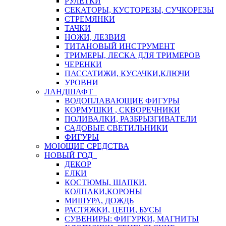
РУЛЕТКИ
СЕКАТОРЫ, КУСТОРЕЗЫ, СУЧКОРЕЗЫ
СТРЕМЯНКИ
ТАЧКИ
НОЖИ, ЛЕЗВИЯ
ТИТАНОВЫЙ ИНСТРУМЕНТ
ТРИМЕРЫ, ЛЕСКА ДЛЯ ТРИМЕРОВ
ЧЕРЕНКИ
ПАССАТИЖИ, КУСАЧКИ,КЛЮЧИ
УРОВНИ
ЛАНДШАФТ
ВОДОПЛАВАЮЩИЕ ФИГУРЫ
КОРМУШКИ , СКВОРЕЧНИКИ
ПОЛИВАЛКИ, РАЗБРЫЗГИВАТЕЛИ
САДОВЫЕ СВЕТИЛЬНИКИ
ФИГУРЫ
МОЮЩИЕ СРЕДСТВА
НОВЫЙ ГОД
ДЕКОР
ЕЛКИ
КОСТЮМЫ, ШАПКИ,
КОЛПАКИ,КОРОНЫ
МИШУРА, ДОЖДЬ
РАСТЯЖКИ, ЦЕПИ, БУСЫ
СУВЕНИРЫ: ФИГУРКИ, МАГНИТЫ