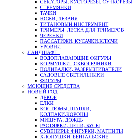
СЕКАТОРЫ, КУСТОРЕЗЫ, СУЧКОРЕЗЫ
СТРЕМЯНКИ
ТАЧКИ
НОЖИ, ЛЕЗВИЯ
ТИТАНОВЫЙ ИНСТРУМЕНТ
ТРИМЕРЫ, ЛЕСКА ДЛЯ ТРИМЕРОВ
ЧЕРЕНКИ
ПАССАТИЖИ, КУСАЧКИ,КЛЮЧИ
УРОВНИ
ЛАНДШАФТ
ВОДОПЛАВАЮЩИЕ ФИГУРЫ
КОРМУШКИ , СКВОРЕЧНИКИ
ПОЛИВАЛКИ, РАЗБРЫЗГИВАТЕЛИ
САДОВЫЕ СВЕТИЛЬНИКИ
ФИГУРЫ
МОЮЩИЕ СРЕДСТВА
НОВЫЙ ГОД
ДЕКОР
ЕЛКИ
КОСТЮМЫ, ШАПКИ,
КОЛПАКИ,КОРОНЫ
МИШУРА, ДОЖДЬ
РАСТЯЖКИ, ЦЕПИ, БУСЫ
СУВЕНИРЫ: ФИГУРКИ, МАГНИТЫ
ХЛОПУШКИ, БЕНГАЛЬСКИЕ