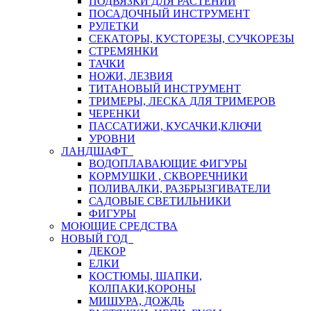
ПОДВЯЗКИ ДЛЯ РАСТЕНИЙ
ПОСАДОЧНЫЙ ИНСТРУМЕНТ
РУЛЕТКИ
СЕКАТОРЫ, КУСТОРЕЗЫ, СУЧКОРЕЗЫ
СТРЕМЯНКИ
ТАЧКИ
НОЖИ, ЛЕЗВИЯ
ТИТАНОВЫЙ ИНСТРУМЕНТ
ТРИМЕРЫ, ЛЕСКА ДЛЯ ТРИМЕРОВ
ЧЕРЕНКИ
ПАССАТИЖИ, КУСАЧКИ,КЛЮЧИ
УРОВНИ
ЛАНДШАФТ
ВОДОПЛАВАЮЩИЕ ФИГУРЫ
КОРМУШКИ , СКВОРЕЧНИКИ
ПОЛИВАЛКИ, РАЗБРЫЗГИВАТЕЛИ
САДОВЫЕ СВЕТИЛЬНИКИ
ФИГУРЫ
МОЮЩИЕ СРЕДСТВА
НОВЫЙ ГОД
ДЕКОР
ЕЛКИ
КОСТЮМЫ, ШАПКИ,
КОЛПАКИ,КОРОНЫ
МИШУРА, ДОЖДЬ