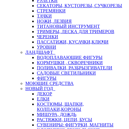
РУЛЕТКИ
СЕКАТОРЫ, КУСТОРЕЗЫ, СУЧКОРЕЗЫ
СТРЕМЯНКИ
ТАЧКИ
НОЖИ, ЛЕЗВИЯ
ТИТАНОВЫЙ ИНСТРУМЕНТ
ТРИМЕРЫ, ЛЕСКА ДЛЯ ТРИМЕРОВ
ЧЕРЕНКИ
ПАССАТИЖИ, КУСАЧКИ,КЛЮЧИ
УРОВНИ
ЛАНДШАФТ
ВОДОПЛАВАЮЩИЕ ФИГУРЫ
КОРМУШКИ , СКВОРЕЧНИКИ
ПОЛИВАЛКИ, РАЗБРЫЗГИВАТЕЛИ
САДОВЫЕ СВЕТИЛЬНИКИ
ФИГУРЫ
МОЮЩИЕ СРЕДСТВА
НОВЫЙ ГОД
ДЕКОР
ЕЛКИ
КОСТЮМЫ, ШАПКИ,
КОЛПАКИ,КОРОНЫ
МИШУРА, ДОЖДЬ
РАСТЯЖКИ, ЦЕПИ, БУСЫ
СУВЕНИРЫ: ФИГУРКИ, МАГНИТЫ