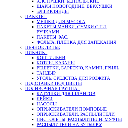
ХЛОПУШКИ, БЕНГАЛЬСКИЕ
ШАРЫ НОВОГОДНИЕ, ВЕРХУШКИ
ЭЛ.ГИРЛЯНДЫ
ПАКЕТЫ
МЕШКИ ДЛЯ МУСОРА
ПАКЕТЫ МАЙКИ, СУМКИ С ПЛ.
РУЧКАМИ
ПАКЕТЫ ФАС.
ФОЛЬГА, ПЛЕНКА ДЛЯ ЗАПЕКАНИЯ
ПЕЧНОЕ ЛИТЬЕ
ПИКНИК
КОПТИЛЬНИ
КОТЛЫ, КАЗАНЫ
РЕШЕТКИ, БАРБЕКЮ, КАМИН, ГРИЛЬ
ТАНДЫР
УГОЛЬ, СРЕДСТВА ДЛЯ РОЗЖИГА
ПОДСТАВКИ ПОД ЦВЕТЫ
ПОЛИВОЧНАЯ ГРУППА
КАТУШКИ ДЛЯ ШЛАНГОВ
ЛЕЙКИ
НАСОСЫ
ОПРЫСКИВАТЕЛИ ПОМПОВЫЕ
ОПРЫСКИВАТЕЛИ, РАСПЫЛИТЕЛИ
ПИСТОЛЕТЫ, РАСПЫЛИТЕЛИ, МУФТЫ
РАСПЫЛИТЕЛИ НА БУТЫЛКУ