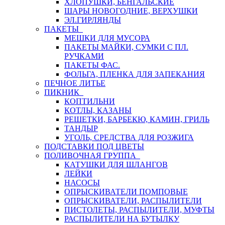
ХЛОПУШКИ, БЕНГАЛЬСКИЕ
ШАРЫ НОВОГОДНИЕ, ВЕРХУШКИ
ЭЛ.ГИРЛЯНДЫ
ПАКЕТЫ
МЕШКИ ДЛЯ МУСОРА
ПАКЕТЫ МАЙКИ, СУМКИ С ПЛ.
РУЧКАМИ
ПАКЕТЫ ФАС.
ФОЛЬГА, ПЛЕНКА ДЛЯ ЗАПЕКАНИЯ
ПЕЧНОЕ ЛИТЬЕ
ПИКНИК
КОПТИЛЬНИ
КОТЛЫ, КАЗАНЫ
РЕШЕТКИ, БАРБЕКЮ, КАМИН, ГРИЛЬ
ТАНДЫР
УГОЛЬ, СРЕДСТВА ДЛЯ РОЗЖИГА
ПОДСТАВКИ ПОД ЦВЕТЫ
ПОЛИВОЧНАЯ ГРУППА
КАТУШКИ ДЛЯ ШЛАНГОВ
ЛЕЙКИ
НАСОСЫ
ОПРЫСКИВАТЕЛИ ПОМПОВЫЕ
ОПРЫСКИВАТЕЛИ, РАСПЫЛИТЕЛИ
ПИСТОЛЕТЫ, РАСПЫЛИТЕЛИ, МУФТЫ
РАСПЫЛИТЕЛИ НА БУТЫЛКУ