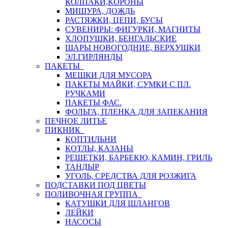
КОЛПАКИ,КОРОНЫ
МИШУРА, ДОЖДЬ
РАСТЯЖКИ, ЦЕПИ, БУСЫ
СУВЕНИРЫ: ФИГУРКИ, МАГНИТЫ
ХЛОПУШКИ, БЕНГАЛЬСКИЕ
ШАРЫ НОВОГОДНИЕ, ВЕРХУШКИ
ЭЛ.ГИРЛЯНДЫ
ПАКЕТЫ
МЕШКИ ДЛЯ МУСОРА
ПАКЕТЫ МАЙКИ, СУМКИ С ПЛ.
РУЧКАМИ
ПАКЕТЫ ФАС.
ФОЛЬГА, ПЛЕНКА ДЛЯ ЗАПЕКАНИЯ
ПЕЧНОЕ ЛИТЬЕ
ПИКНИК
КОПТИЛЬНИ
КОТЛЫ, КАЗАНЫ
РЕШЕТКИ, БАРБЕКЮ, КАМИН, ГРИЛЬ
ТАНДЫР
УГОЛЬ, СРЕДСТВА ДЛЯ РОЗЖИГА
ПОДСТАВКИ ПОД ЦВЕТЫ
ПОЛИВОЧНАЯ ГРУППА
КАТУШКИ ДЛЯ ШЛАНГОВ
ЛЕЙКИ
НАСОСЫ