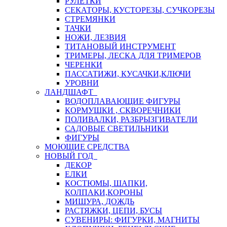
РУЛЕТКИ
СЕКАТОРЫ, КУСТОРЕЗЫ, СУЧКОРЕЗЫ
СТРЕМЯНКИ
ТАЧКИ
НОЖИ, ЛЕЗВИЯ
ТИТАНОВЫЙ ИНСТРУМЕНТ
ТРИМЕРЫ, ЛЕСКА ДЛЯ ТРИМЕРОВ
ЧЕРЕНКИ
ПАССАТИЖИ, КУСАЧКИ,КЛЮЧИ
УРОВНИ
ЛАНДШАФТ
ВОДОПЛАВАЮЩИЕ ФИГУРЫ
КОРМУШКИ , СКВОРЕЧНИКИ
ПОЛИВАЛКИ, РАЗБРЫЗГИВАТЕЛИ
САДОВЫЕ СВЕТИЛЬНИКИ
ФИГУРЫ
МОЮЩИЕ СРЕДСТВА
НОВЫЙ ГОД
ДЕКОР
ЕЛКИ
КОСТЮМЫ, ШАПКИ,
КОЛПАКИ,КОРОНЫ
МИШУРА, ДОЖДЬ
РАСТЯЖКИ, ЦЕПИ, БУСЫ
СУВЕНИРЫ: ФИГУРКИ, МАГНИТЫ