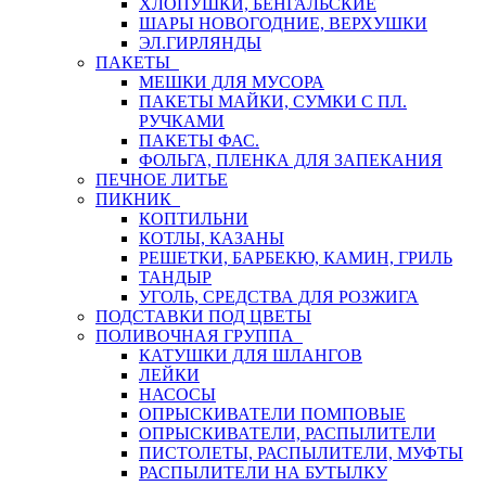
ХЛОПУШКИ, БЕНГАЛЬСКИЕ
ШАРЫ НОВОГОДНИЕ, ВЕРХУШКИ
ЭЛ.ГИРЛЯНДЫ
ПАКЕТЫ
МЕШКИ ДЛЯ МУСОРА
ПАКЕТЫ МАЙКИ, СУМКИ С ПЛ.
РУЧКАМИ
ПАКЕТЫ ФАС.
ФОЛЬГА, ПЛЕНКА ДЛЯ ЗАПЕКАНИЯ
ПЕЧНОЕ ЛИТЬЕ
ПИКНИК
КОПТИЛЬНИ
КОТЛЫ, КАЗАНЫ
РЕШЕТКИ, БАРБЕКЮ, КАМИН, ГРИЛЬ
ТАНДЫР
УГОЛЬ, СРЕДСТВА ДЛЯ РОЗЖИГА
ПОДСТАВКИ ПОД ЦВЕТЫ
ПОЛИВОЧНАЯ ГРУППА
КАТУШКИ ДЛЯ ШЛАНГОВ
ЛЕЙКИ
НАСОСЫ
ОПРЫСКИВАТЕЛИ ПОМПОВЫЕ
ОПРЫСКИВАТЕЛИ, РАСПЫЛИТЕЛИ
ПИСТОЛЕТЫ, РАСПЫЛИТЕЛИ, МУФТЫ
РАСПЫЛИТЕЛИ НА БУТЫЛКУ