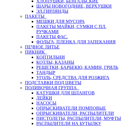
ХЛОПУШКИ, БЕНГАЛЬСКИЕ
ШАРЫ НОВОГОДНИЕ, ВЕРХУШКИ
ЭЛ.ГИРЛЯНДЫ
ПАКЕТЫ
МЕШКИ ДЛЯ МУСОРА
ПАКЕТЫ МАЙКИ, СУМКИ С ПЛ.
РУЧКАМИ
ПАКЕТЫ ФАС.
ФОЛЬГА, ПЛЕНКА ДЛЯ ЗАПЕКАНИЯ
ПЕЧНОЕ ЛИТЬЕ
ПИКНИК
КОПТИЛЬНИ
КОТЛЫ, КАЗАНЫ
РЕШЕТКИ, БАРБЕКЮ, КАМИН, ГРИЛЬ
ТАНДЫР
УГОЛЬ, СРЕДСТВА ДЛЯ РОЗЖИГА
ПОДСТАВКИ ПОД ЦВЕТЫ
ПОЛИВОЧНАЯ ГРУППА
КАТУШКИ ДЛЯ ШЛАНГОВ
ЛЕЙКИ
НАСОСЫ
ОПРЫСКИВАТЕЛИ ПОМПОВЫЕ
ОПРЫСКИВАТЕЛИ, РАСПЫЛИТЕЛИ
ПИСТОЛЕТЫ, РАСПЫЛИТЕЛИ, МУФТЫ
РАСПЫЛИТЕЛИ НА БУТЫЛКУ