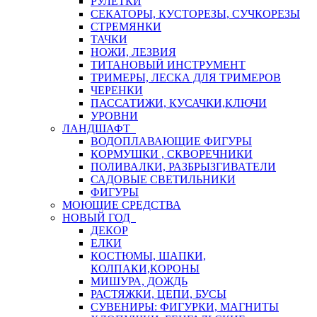
РУЛЕТКИ
СЕКАТОРЫ, КУСТОРЕЗЫ, СУЧКОРЕЗЫ
СТРЕМЯНКИ
ТАЧКИ
НОЖИ, ЛЕЗВИЯ
ТИТАНОВЫЙ ИНСТРУМЕНТ
ТРИМЕРЫ, ЛЕСКА ДЛЯ ТРИМЕРОВ
ЧЕРЕНКИ
ПАССАТИЖИ, КУСАЧКИ,КЛЮЧИ
УРОВНИ
ЛАНДШАФТ
ВОДОПЛАВАЮЩИЕ ФИГУРЫ
КОРМУШКИ , СКВОРЕЧНИКИ
ПОЛИВАЛКИ, РАЗБРЫЗГИВАТЕЛИ
САДОВЫЕ СВЕТИЛЬНИКИ
ФИГУРЫ
МОЮЩИЕ СРЕДСТВА
НОВЫЙ ГОД
ДЕКОР
ЕЛКИ
КОСТЮМЫ, ШАПКИ,
КОЛПАКИ,КОРОНЫ
МИШУРА, ДОЖДЬ
РАСТЯЖКИ, ЦЕПИ, БУСЫ
СУВЕНИРЫ: ФИГУРКИ, МАГНИТЫ