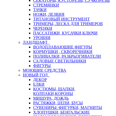
СЕКАТОРЫ, КУСТОРЕЗЫ, СУЧКОРЕЗЫ
СТРЕМЯНКИ
ТАЧКИ
НОЖИ, ЛЕЗВИЯ
ТИТАНОВЫЙ ИНСТРУМЕНТ
ТРИМЕРЫ, ЛЕСКА ДЛЯ ТРИМЕРОВ
ЧЕРЕНКИ
ПАССАТИЖИ, КУСАЧКИ,КЛЮЧИ
УРОВНИ
ЛАНДШАФТ
ВОДОПЛАВАЮЩИЕ ФИГУРЫ
КОРМУШКИ , СКВОРЕЧНИКИ
ПОЛИВАЛКИ, РАЗБРЫЗГИВАТЕЛИ
САДОВЫЕ СВЕТИЛЬНИКИ
ФИГУРЫ
МОЮЩИЕ СРЕДСТВА
НОВЫЙ ГОД
ДЕКОР
ЕЛКИ
КОСТЮМЫ, ШАПКИ,
КОЛПАКИ,КОРОНЫ
МИШУРА, ДОЖДЬ
РАСТЯЖКИ, ЦЕПИ, БУСЫ
СУВЕНИРЫ: ФИГУРКИ, МАГНИТЫ
ХЛОПУШКИ, БЕНГАЛЬСКИЕ