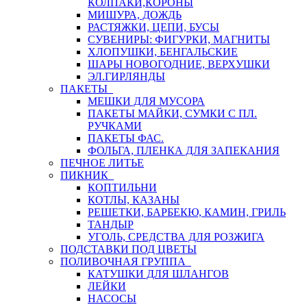
КОЛПАКИ,КОРОНЫ
МИШУРА, ДОЖДЬ
РАСТЯЖКИ, ЦЕПИ, БУСЫ
СУВЕНИРЫ: ФИГУРКИ, МАГНИТЫ
ХЛОПУШКИ, БЕНГАЛЬСКИЕ
ШАРЫ НОВОГОДНИЕ, ВЕРХУШКИ
ЭЛ.ГИРЛЯНДЫ
ПАКЕТЫ
МЕШКИ ДЛЯ МУСОРА
ПАКЕТЫ МАЙКИ, СУМКИ С ПЛ.
РУЧКАМИ
ПАКЕТЫ ФАС.
ФОЛЬГА, ПЛЕНКА ДЛЯ ЗАПЕКАНИЯ
ПЕЧНОЕ ЛИТЬЕ
ПИКНИК
КОПТИЛЬНИ
КОТЛЫ, КАЗАНЫ
РЕШЕТКИ, БАРБЕКЮ, КАМИН, ГРИЛЬ
ТАНДЫР
УГОЛЬ, СРЕДСТВА ДЛЯ РОЗЖИГА
ПОДСТАВКИ ПОД ЦВЕТЫ
ПОЛИВОЧНАЯ ГРУППА
КАТУШКИ ДЛЯ ШЛАНГОВ
ЛЕЙКИ
НАСОСЫ