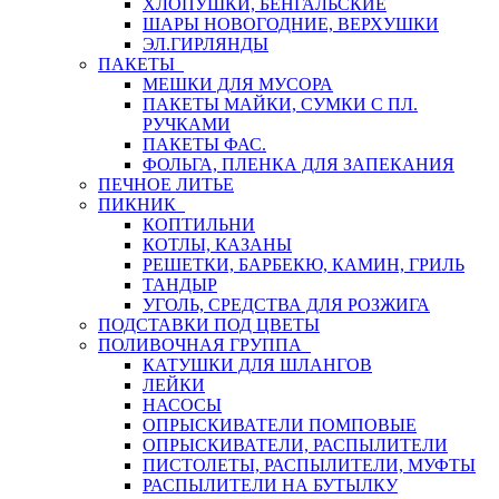
ХЛОПУШКИ, БЕНГАЛЬСКИЕ
ШАРЫ НОВОГОДНИЕ, ВЕРХУШКИ
ЭЛ.ГИРЛЯНДЫ
ПАКЕТЫ
МЕШКИ ДЛЯ МУСОРА
ПАКЕТЫ МАЙКИ, СУМКИ С ПЛ.
РУЧКАМИ
ПАКЕТЫ ФАС.
ФОЛЬГА, ПЛЕНКА ДЛЯ ЗАПЕКАНИЯ
ПЕЧНОЕ ЛИТЬЕ
ПИКНИК
КОПТИЛЬНИ
КОТЛЫ, КАЗАНЫ
РЕШЕТКИ, БАРБЕКЮ, КАМИН, ГРИЛЬ
ТАНДЫР
УГОЛЬ, СРЕДСТВА ДЛЯ РОЗЖИГА
ПОДСТАВКИ ПОД ЦВЕТЫ
ПОЛИВОЧНАЯ ГРУППА
КАТУШКИ ДЛЯ ШЛАНГОВ
ЛЕЙКИ
НАСОСЫ
ОПРЫСКИВАТЕЛИ ПОМПОВЫЕ
ОПРЫСКИВАТЕЛИ, РАСПЫЛИТЕЛИ
ПИСТОЛЕТЫ, РАСПЫЛИТЕЛИ, МУФТЫ
РАСПЫЛИТЕЛИ НА БУТЫЛКУ