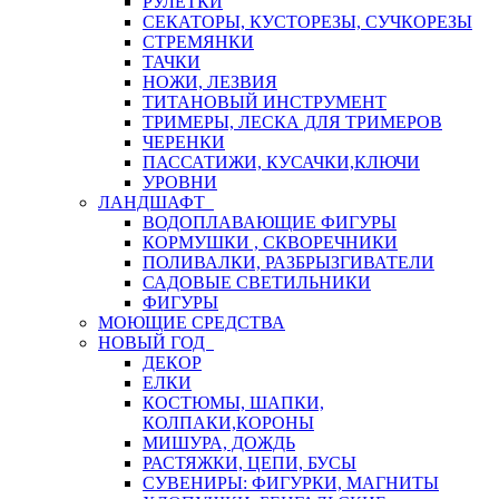
РУЛЕТКИ
СЕКАТОРЫ, КУСТОРЕЗЫ, СУЧКОРЕЗЫ
СТРЕМЯНКИ
ТАЧКИ
НОЖИ, ЛЕЗВИЯ
ТИТАНОВЫЙ ИНСТРУМЕНТ
ТРИМЕРЫ, ЛЕСКА ДЛЯ ТРИМЕРОВ
ЧЕРЕНКИ
ПАССАТИЖИ, КУСАЧКИ,КЛЮЧИ
УРОВНИ
ЛАНДШАФТ
ВОДОПЛАВАЮЩИЕ ФИГУРЫ
КОРМУШКИ , СКВОРЕЧНИКИ
ПОЛИВАЛКИ, РАЗБРЫЗГИВАТЕЛИ
САДОВЫЕ СВЕТИЛЬНИКИ
ФИГУРЫ
МОЮЩИЕ СРЕДСТВА
НОВЫЙ ГОД
ДЕКОР
ЕЛКИ
КОСТЮМЫ, ШАПКИ,
КОЛПАКИ,КОРОНЫ
МИШУРА, ДОЖДЬ
РАСТЯЖКИ, ЦЕПИ, БУСЫ
СУВЕНИРЫ: ФИГУРКИ, МАГНИТЫ