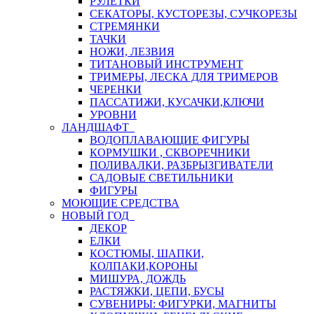
РУЛЕТКИ
СЕКАТОРЫ, КУСТОРЕЗЫ, СУЧКОРЕЗЫ
СТРЕМЯНКИ
ТАЧКИ
НОЖИ, ЛЕЗВИЯ
ТИТАНОВЫЙ ИНСТРУМЕНТ
ТРИМЕРЫ, ЛЕСКА ДЛЯ ТРИМЕРОВ
ЧЕРЕНКИ
ПАССАТИЖИ, КУСАЧКИ,КЛЮЧИ
УРОВНИ
ЛАНДШАФТ
ВОДОПЛАВАЮЩИЕ ФИГУРЫ
КОРМУШКИ , СКВОРЕЧНИКИ
ПОЛИВАЛКИ, РАЗБРЫЗГИВАТЕЛИ
САДОВЫЕ СВЕТИЛЬНИКИ
ФИГУРЫ
МОЮЩИЕ СРЕДСТВА
НОВЫЙ ГОД
ДЕКОР
ЕЛКИ
КОСТЮМЫ, ШАПКИ,
КОЛПАКИ,КОРОНЫ
МИШУРА, ДОЖДЬ
РАСТЯЖКИ, ЦЕПИ, БУСЫ
СУВЕНИРЫ: ФИГУРКИ, МАГНИТЫ