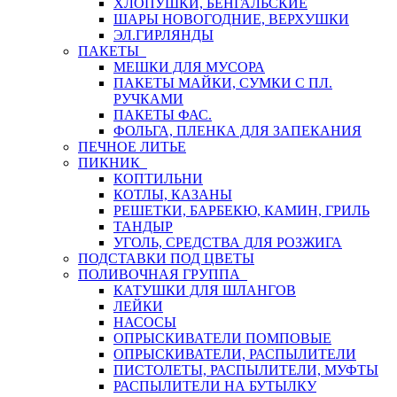
ХЛОПУШКИ, БЕНГАЛЬСКИЕ
ШАРЫ НОВОГОДНИЕ, ВЕРХУШКИ
ЭЛ.ГИРЛЯНДЫ
ПАКЕТЫ
МЕШКИ ДЛЯ МУСОРА
ПАКЕТЫ МАЙКИ, СУМКИ С ПЛ.
РУЧКАМИ
ПАКЕТЫ ФАС.
ФОЛЬГА, ПЛЕНКА ДЛЯ ЗАПЕКАНИЯ
ПЕЧНОЕ ЛИТЬЕ
ПИКНИК
КОПТИЛЬНИ
КОТЛЫ, КАЗАНЫ
РЕШЕТКИ, БАРБЕКЮ, КАМИН, ГРИЛЬ
ТАНДЫР
УГОЛЬ, СРЕДСТВА ДЛЯ РОЗЖИГА
ПОДСТАВКИ ПОД ЦВЕТЫ
ПОЛИВОЧНАЯ ГРУППА
КАТУШКИ ДЛЯ ШЛАНГОВ
ЛЕЙКИ
НАСОСЫ
ОПРЫСКИВАТЕЛИ ПОМПОВЫЕ
ОПРЫСКИВАТЕЛИ, РАСПЫЛИТЕЛИ
ПИСТОЛЕТЫ, РАСПЫЛИТЕЛИ, МУФТЫ
РАСПЫЛИТЕЛИ НА БУТЫЛКУ